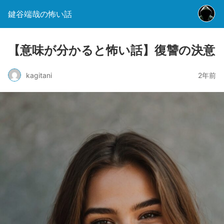
鍵谷端哉の怖い話
【意味が分かると怖い話】復讐の決意
kagitani
2年前