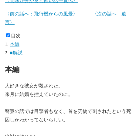
〈意味が分かると怖い話一覧へ〉
〈前の話へ：飛行機からの風景〉
〈次の話へ：遺
言〉
目次
本編
■解説
本編
大好きな彼女が殺された。
来月に結婚を控えていたのに。
警察の話では目撃者もなく、首を刃物で刺されたという死
因しかわかってないらしい。