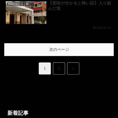
【意味が分かると怖い話】入り組
意味が分かると怖い話
んだ道
2025.04.10
次のページ
次
1
2
へ
新着記事