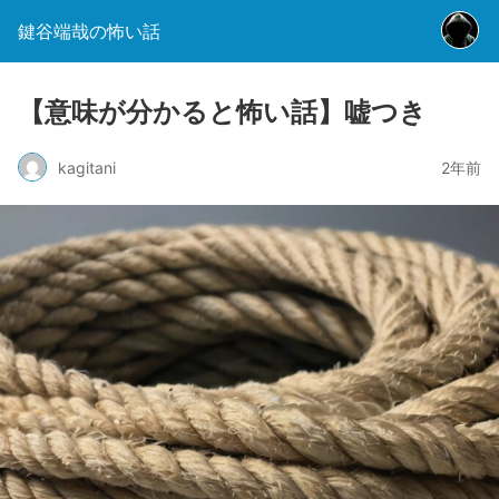
鍵谷端哉の怖い話
【意味が分かると怖い話】嘘つき
kagitani
2年前