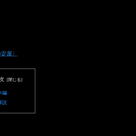
特定屋〉
次
本編
解説