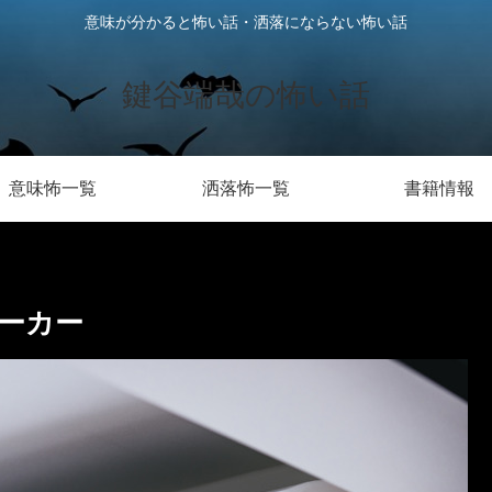
意味が分かると怖い話・洒落にならない怖い話
鍵谷端哉の怖い話
意味怖一覧
洒落怖一覧
書籍情報
ーカー