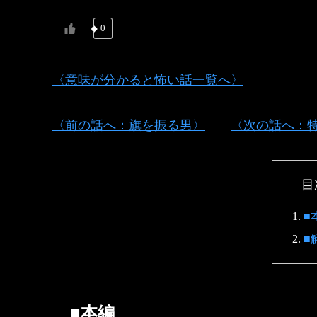
0
〈意味が分かると怖い話一覧へ〉
〈前の話へ：旗を振る男〉
〈次の話へ：
目
■
■
■本編