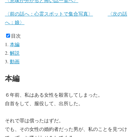
〈意味が分かると怖い話一覧へ〉
〈前の話へ：心霊スポットで集合写真〉
〈次の話
へ：娘〉
目次
本編
解説
動画
本編
６年前、私はある女性を殺害してしまった。
自首をして、服役して、出所した。
それで罪は償ったはずだ。
でも、その女性の婚約者だった男が、私のことを見つけ