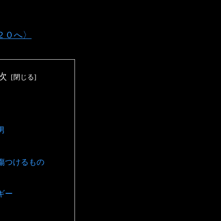
３２０へ〉
次
男
傷つけるもの
ギー