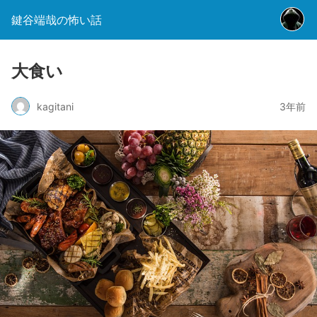
鍵谷端哉の怖い話
大食い
kagitani
3年前