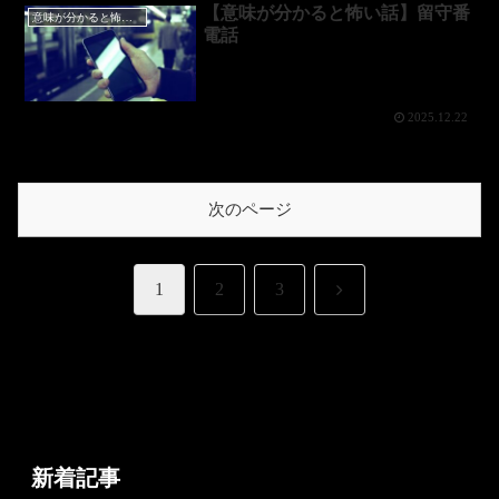
【意味が分かると怖い話】留守番
意味が分かると怖い話
電話
2025.12.22
次のページ
次
1
2
3
へ
新着記事