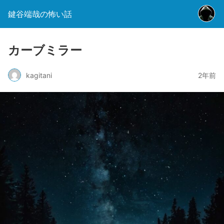
鍵谷端哉の怖い話
カーブミラー
kagitani
2年前