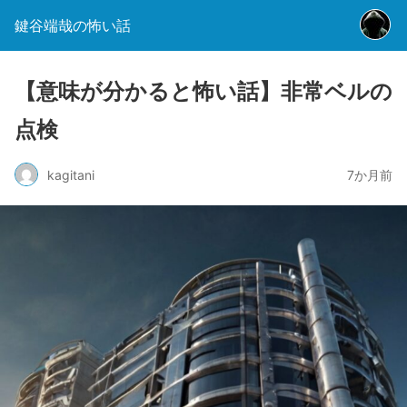
鍵谷端哉の怖い話
【意味が分かると怖い話】非常ベルの
点検
kagitani
7か月前