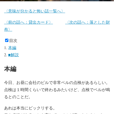
〈意味が分かると怖い話一覧へ〉
〈前の話へ：貸出カード〉
〈次の話へ：落とした財
布〉
目次
本編
■解説
本編
今日、お昼に会社のビルで非常ベルの点検があるらしい。
点検は１時間くらいで終わるみたいけど、点検でベルが鳴
るとのことだ。
あれは本当にビックリする。