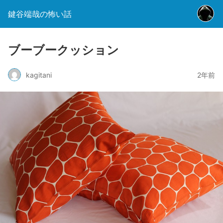
鍵谷端哉の怖い話
ブーブークッション
kagitani
2年前