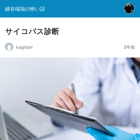
鍵谷端哉の怖い話
サイコパス診断
kagitani
3年前