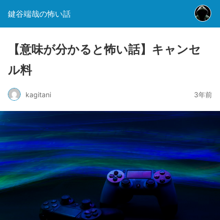
鍵谷端哉の怖い話
【意味が分かると怖い話】キャンセ
ル料
kagitani
3年前