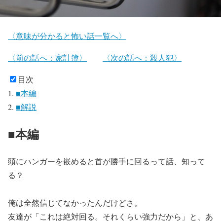
〈意味が分かると怖い話一覧へ〉
〈前の話へ：家計簿〉
〈次の話へ：殺人犯〉
目次
■本編
■解説
■本編
頭にハンガーを嵌めると首が勝手に回るって話、知って
る？
俺は全然信じてなかったんだけどさ。
友達が「これは絶対回る。それくらい強力だから」と、あ