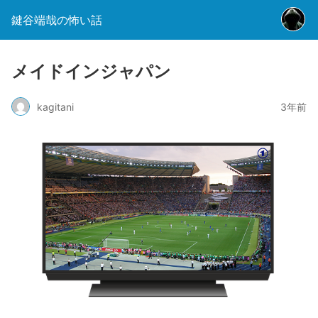
鍵谷端哉の怖い話
メイドインジャパン
kagitani
3年前