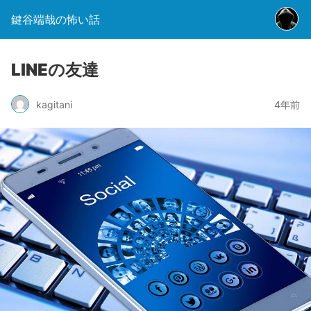
鍵谷端哉の怖い話
LINEの友達
kagitani
4年前