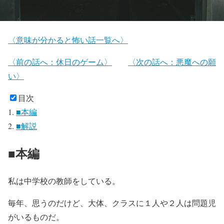
〈意味が分かると怖い話一覧へ〉
〈前の話へ：休日のゲーム〉
〈次の話へ：悪魔への願
い〉
目次
■本編
■解説
■本編
私は中学校の教師をしている。
毎年、思うのだけど、大体、クラスに１人や２人は問題児
がいるものだ。