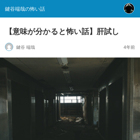
鍵谷端哉の怖い話
【意味が分かると怖い話】肝試し
鍵谷 端哉
4年前