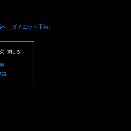
話へ：ダイエット手術〉
次
編
解説