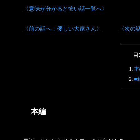
〈意味が分かると怖い話一覧へ〉
〈前の話へ：優しい大家さん〉
〈次の
目
本
■
本編