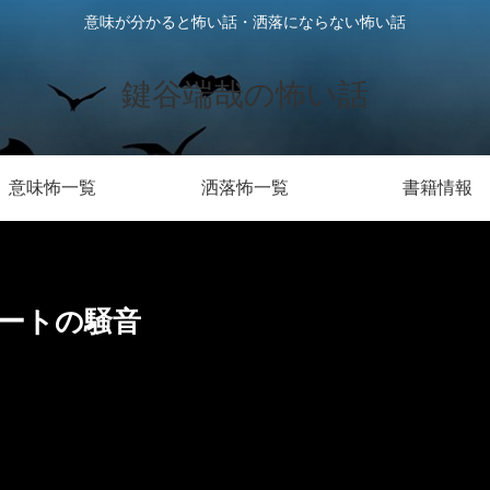
意味が分かると怖い話・洒落にならない怖い話
鍵谷端哉の怖い話
意味怖一覧
洒落怖一覧
書籍情報
ートの騒音