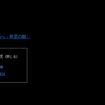
話へ：死霊の館〉
次
編
解説