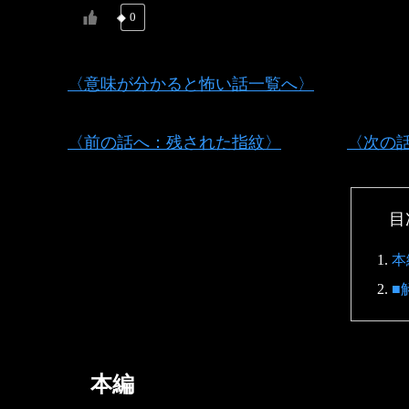
0
〈意味が分かると怖い話一覧へ〉
〈前の話へ：残された指紋〉
〈次の
目
本
■
本編