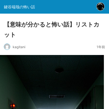
鍵谷端哉の怖い話
【意味が分かると怖い話】リストカ
ット
kagitani
1年前