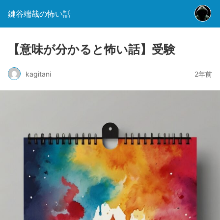
鍵谷端哉の怖い話
【意味が分かると怖い話】受験
kagitani
2年前