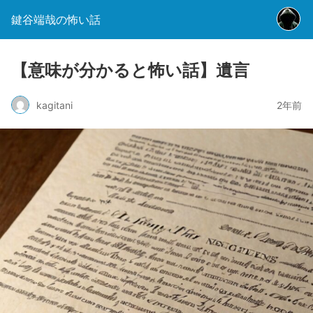
鍵谷端哉の怖い話
【意味が分かると怖い話】遺言
kagitani
2年前