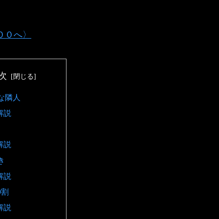
５００へ〉
次
な隣人
解説
解説
き
解説
9割
解説