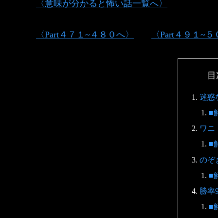
〈意味が分かると怖い話一覧へ〉
〈Part４７１~４８０へ〉
〈Part４９１~
目
迷惑
■
ワニ
■
のぞ
■
勝率
■