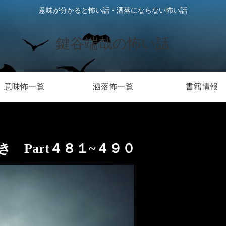
意味が分かると怖い話・洒落にならない怖い話
鍵谷端哉の怖い話
意味怖一覧
洒落怖一覧
書籍情報
 Part４８１~４９０