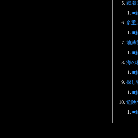
戦場
■
多重
■
地縛
■
海の
■
探し
■
危険
■