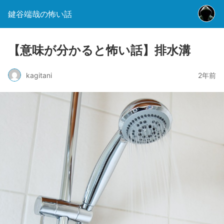
鍵谷端哉の怖い話
【意味が分かると怖い話】排水溝
kagitani
2年前