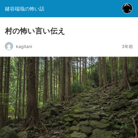
鍵谷端哉の怖い話
村の怖い言い伝え
kagitani
3年前