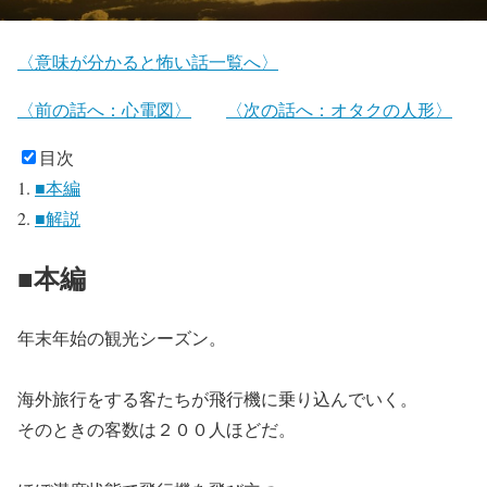
〈意味が分かると怖い話一覧へ〉
〈前の話へ：心電図〉
〈次の話へ：オタクの人形〉
目次
■本編
■解説
■本編
年末年始の観光シーズン。
海外旅行をする客たちが飛行機に乗り込んでいく。
そのときの客数は２００人ほどだ。