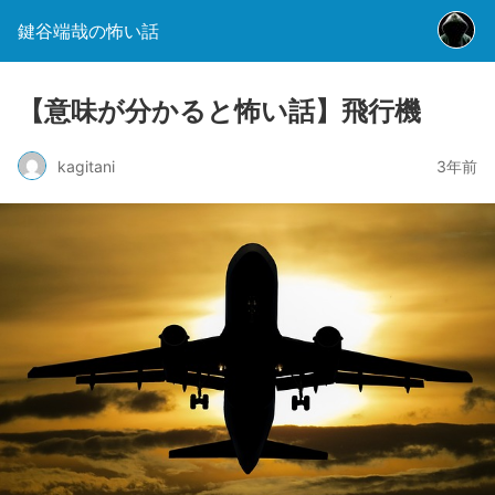
鍵谷端哉の怖い話
【意味が分かると怖い話】飛行機
kagitani
3年前