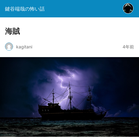
鍵谷端哉の怖い話
海賊
kagitani
4年前