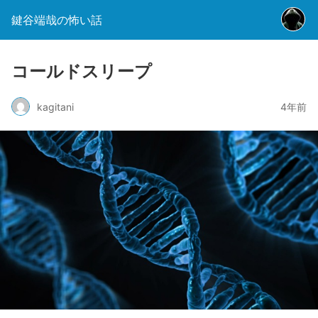
鍵谷端哉の怖い話
コールドスリープ
kagitani
4年前