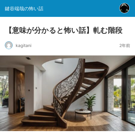
鍵谷端哉の怖い話
【意味が分かると怖い話】軋む階段
kagitani
2年前