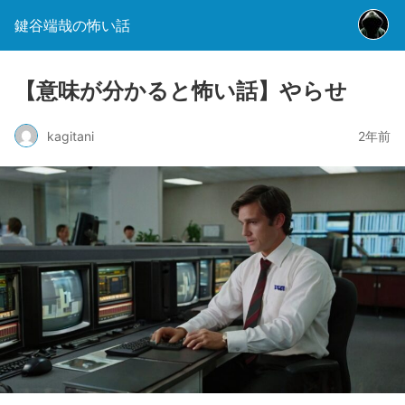
鍵谷端哉の怖い話
【意味が分かると怖い話】やらせ
kagitani
2年前