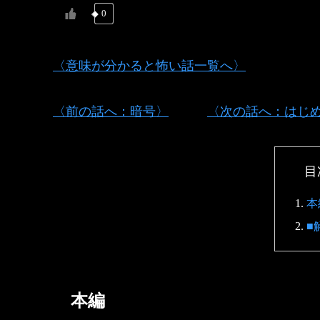
0
〈意味が分かると怖い話一覧へ〉
〈前の話へ：暗号〉
〈次の話へ：はじ
目
本
■
本編