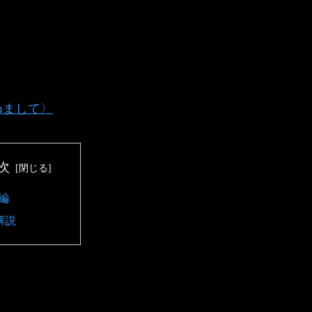
めまして〉
次
編
解説