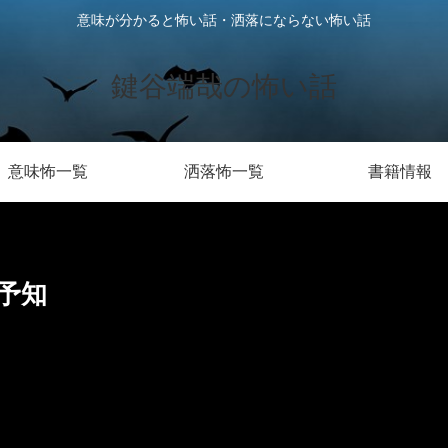
意味が分かると怖い話・洒落にならない怖い話
鍵谷端哉の怖い話
意味怖一覧
洒落怖一覧
書籍情報
予知